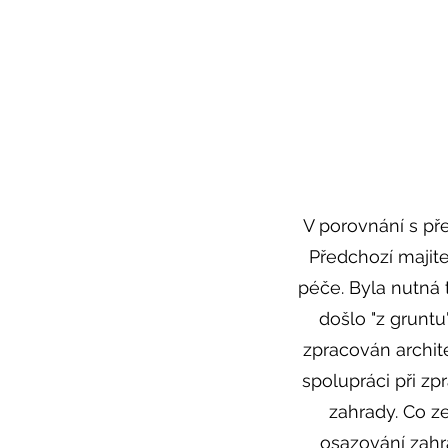
V porovnání s př
Předchozí majit
péče. Byla nutná 
došlo "z grunt
zpracován archit
spolupráci při z
zahrady. Co z
osazování zahr