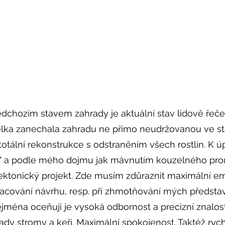
edchozím stavem zahrady je aktuální stav lidově řeče
elka zanechala zahradu ne přímo neudržovanou ve st
totální rekonstrukce s odstraněním všech rostlin. K 
u" a podle mého dojmu jak mávnutím kouzelného prou
ektonický projekt. Zde musím zdůraznit maximální empa
pracování návrhu, resp. při zhmotňování mých představ
ejména oceňuji je vysoká odbornost a precizní znalost
ady stromy a keři. Maximální spokojenost. Taktéž rych