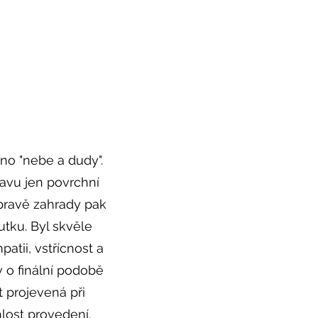
no "nebe a dudy".
avu jen povrchní
úpravě zahrady pak
tku. Byl skvěle
tii, vstřícnost a
 o finální podobě
 projevená při
lost provedení.